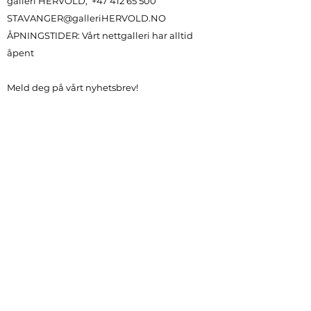
galleri HERVOLD,
+47 412 65 500
STAVANGER@galleriHERVOLD.NO
ÅPNINGSTIDER:
Vårt nettgalleri har alltid
åpent
Meld deg på vårt nyhetsbrev!
Betingelser
Personvern
Cookies
Copyright © galleri HERVOLD 2022
Org nr.
927340119
Galleri Hervold AS