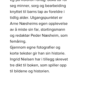
seg minner, sorg og bearbeiding
knyttet til barns tap av foreldre i
tidlig alder. Utgangspunktet er
Arne Næsheims egen opplevelse
av å miste sin far, stortingsmann
og redaktør Peder Næsheim, som
femåring.
Gjennom egne fotografier og
korte tekster gir han sin historie.
Ingrid Nielsen har i tillegg skrevet
tre dikt til boken, som spiller opp
til bildene og historien.
galleri HERVOLD,
+47 412 65 500
STAVANGER@galleriHERVOLD.NO