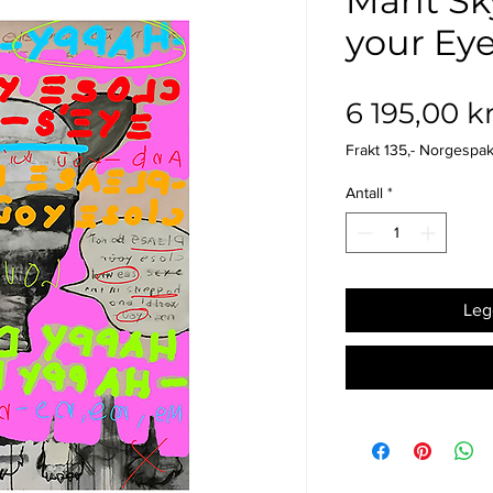
Marit Sk
your Eye
6 195,00 k
Frakt 135,- Norgespa
Antall
*
Legg