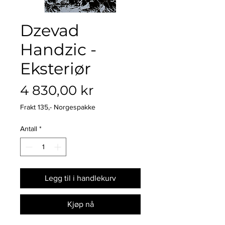
Dzevad
Handzic -
Eksteriør
Pris
4 830,00 kr
Frakt 135,- Norgespakke
Antall
*
Legg til i handlekurv
Kjøp nå