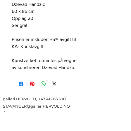
Dzevad Handzic
60 x 85 cm
Opplag 20
Serigrafi
Prisen er inkludert +5% avgift til
KA- Kunstavgift
Kunstverket formidles på vegne
av kunstneren Dzevad Handzic
galleri HERVOLD,
+47 412 65 500
STAVANGER@galleriHERVOLD.NO
ÅPNINGSTIDER:
Vårt nettgalleri har alltid
åpent