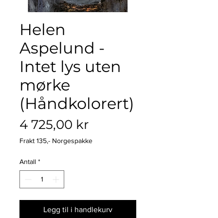
Helen
Aspelund -
Intet lys uten
mørke
(Håndkolorert)
Pris
4 725,00 kr
Frakt 135,- Norgespakke
Antall
*
Legg til i handlekurv