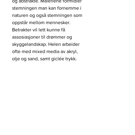
og abstrakte. Maleriene formidler
stemningen man kan fornemme i
naturen og også stemningen som
oppstår mellom mennesker.
Betrakter vil lett kunne få
assosiasjoner til drømmer og
skyggelandskap. Helen arbeider
ofte med mixed media av akryl,
olje og sand, samt giclée trykk.
galleri HERVOLD,
+47 412 65 500
STAVANGER@galleriHERVOLD.NO
ÅPNINGSTIDER:
Vårt nettgalleri har alltid
åpent
Meld deg på vårt nyhetsbrev!