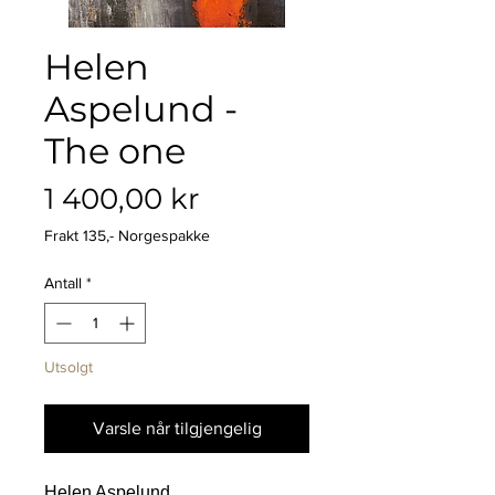
Helen
Aspelund -
The one
Pris
1 400,00 kr
Frakt 135,- Norgespakke
Antall
*
Utsolgt
Varsle når tilgjengelig
Helen Aspelund