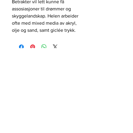
Betrakter vil lett kunne få
assosiasjoner til drømmer og
skyggelandskap. Helen arbeider
ofte med mixed media av akryl,
olje og sand, samt giclée trykk.
galleri HERVOLD,
+47 412 65 500
STAVANGER@galleriHERVOLD.NO
ÅPNINGSTIDER:
Vårt nettgalleri har alltid
åpent
Meld deg på vårt nyhetsbrev!
Betingelser
Personvern
Cookies
Copyright © galleri HERVOLD 2022
Org nr.
927340119