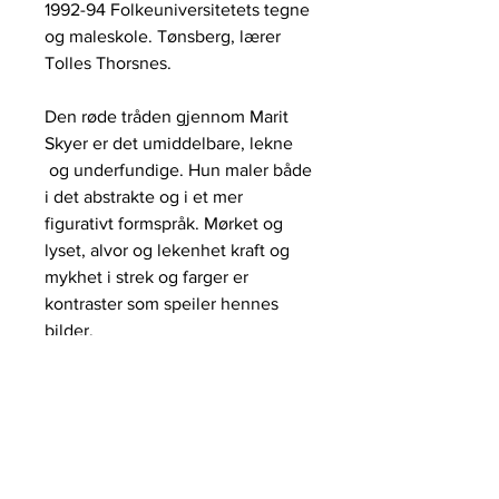
1992-94 Folkeuniversitetets tegne
og maleskole. Tønsberg, lærer
Tolles Thorsnes.
Den røde tråden gjennom Marit
Skyer er det umiddelbare, lekne
og underfundige. Hun maler både
i det abstrakte og i et mer
figurativt formspråk. Mørket og
lyset, alvor og lekenhet kraft og
mykhet i strek og farger er
kontraster som speiler hennes
bilder.
galleri HERVOLD,
+47 412 65 500
STAVANGER@galleriHERVOLD.NO