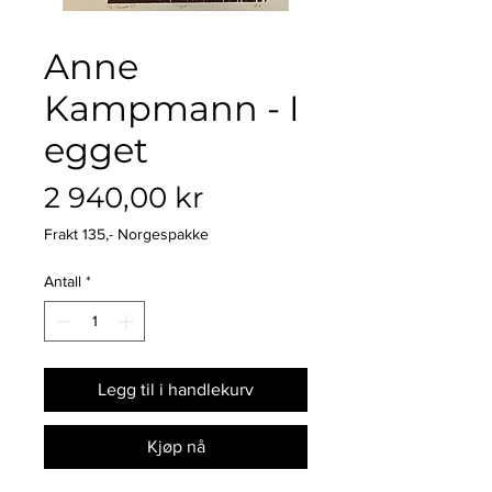
Anne
Kampmann - I
egget
Pris
2 940,00 kr
Frakt 135,- Norgespakke
Antall
*
Legg til i handlekurv
Kjøp nå