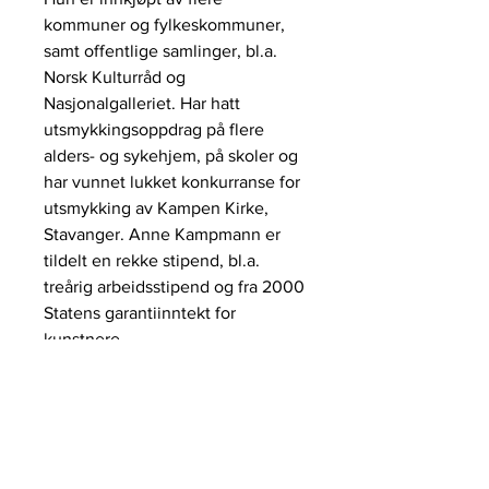
kommuner og fylkeskommuner,
samt offentlige samlinger, bl.a.
Norsk Kulturråd og
Nasjonalgalleriet. Har hatt
utsmykkingsoppdrag på flere
alders- og sykehjem, på skoler og
har vunnet lukket konkurranse for
utsmykking av Kampen Kirke,
Stavanger. Anne Kampmann er
tildelt en rekke stipend, bl.a.
treårig arbeidsstipend og fra 2000
Statens garantiinntekt for
kunstnere.
galleri HERVOLD,
+47 412 65 500
STAVANGER@galleriHERVOLD.NO