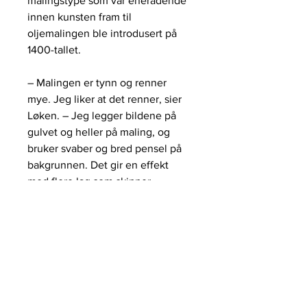
malingstype som var enerådende
innen kunsten fram til
oljemalingen ble introdusert på
1400-tallet.
– Malingen er tynn og renner
mye. Jeg liker at det renner, sier
Løken. – Jeg legger bildene på
gulvet og heller på maling, og
bruker svaber og bred pensel på
bakgrunnen. Det gir en effekt
med flere lag som skinner
igjennom.
Prosessen med å ferdigstille et
motiv kan være veldig dynamisk,
forteller han.
– Jeg slåss på en måte med