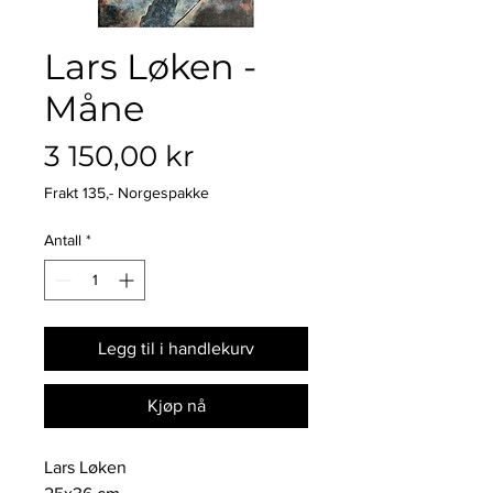
Lars Løken -
Måne
Pris
3 150,00 kr
Frakt 135,- Norgespakke
Antall
*
Legg til i handlekurv
Kjøp nå
Lars Løken