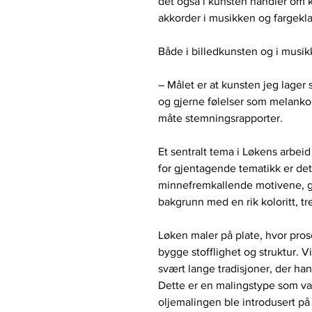
det også i kunsten handler om k
akkorder i musikken og fargeklan
Både i billedkunsten og i musi
– Målet er at kunsten jeg lager 
og gjerne følelser som melankol
måte stemningsrapporter.
Et sentralt tema i Løkens arbeid
for gjentagende tematikk er det 
minnefremkallende motivene, gj
bakgrunn med en rik koloritt, tre
Løken maler på plate, hvor pros
bygge stofflighet og struktur.
svært lange tradisjoner, der ha
Dette er en malingstype som va
oljemalingen ble introdusert på 