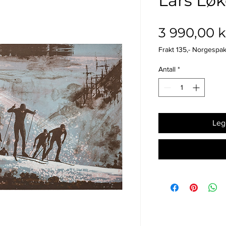
Lars Løk
3 990,00 k
Frakt 135,- Norgespa
Antall
*
Legg