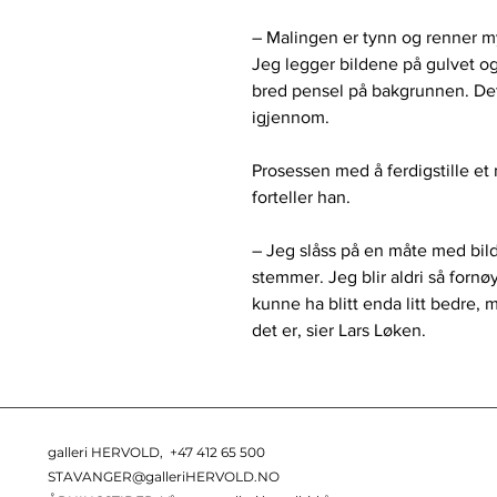
– Malingen er tynn og renner mye
Jeg legger bildene på gulvet og
bred pensel på bakgrunnen. Det 
igjennom.
Prosessen med å ferdigstille et
forteller han.
– Jeg slåss på en måte med bildet, 
stemmer. Jeg blir aldri så fornø
kunne ha blitt enda litt bedre, m
det er, sier Lars Løken.
galleri HERVOLD,
+47 412 65 500
STAVANGER@galleriHERVOLD.NO