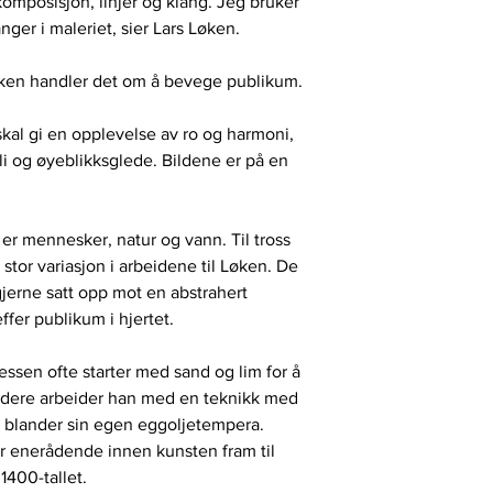
omposisjon, linjer og klang. Jeg bruker
ger i maleriet, sier Lars Løken.
kken handler det om å bevege publikum.
skal gi en opplevelse av ro og harmoni,
i og øyeblikksglede. Bildene er på en
 er mennesker, natur og vann. Til tross
stor variasjon i arbeidene til Løken. De
erne satt opp mot en abstrahert
ffer publikum i hjertet.
essen ofte starter med sand og lim for å
 Videre arbeider han med en teknikk med
n blander sin egen eggoljetempera.
r enerådende innen kunsten fram til
1400-tallet.