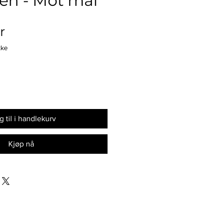
en - Mot mål
Pris
r
kke
 til i handlekurv
Kjøp nå