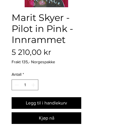
Marit Skyer -
Pilot in Pink -
Innrammet
Pris
5 210,00 kr
Frakt 135,- Norgespakke
Antall
*
Legg til i handlekurv
Kjøp nå