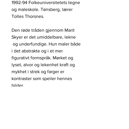
1992-94 Folkeuniversitetets tegne
og maleskole. Tønsberg, lærer
Tolles Thorsnes.
Den røde tråden gjennom Marit
Skyer er det umiddelbare, lekne
og underfundige. Hun maler både
i det abstrakte og i et mer
figurativt formspråk. Mørket og
lyset, alvor og lekenhet kraft og
mykhet i strek og farger er
kontraster som speiler hennes
bilder.
galleri HERVOLD,
+47 412 65 500
STAVANGER@galleriHERVOLD.NO