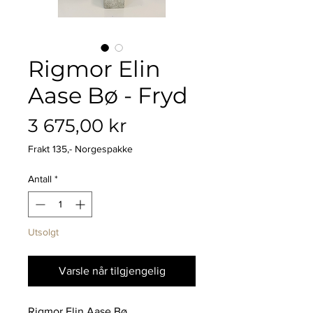
Rigmor Elin
Aase Bø - Fryd
Pris
3 675,00 kr
Frakt 135,- Norgespakke
Antall
*
Utsolgt
Varsle når tilgjengelig
Rigmor Elin Aase Bø