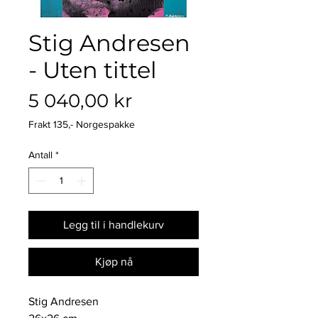
Stig Andresen
- Uten tittel
Pris
5 040,00 kr
Frakt 135,- Norgespakke
Antall
*
Legg til i handlekurv
Kjøp nå
Stig Andresen