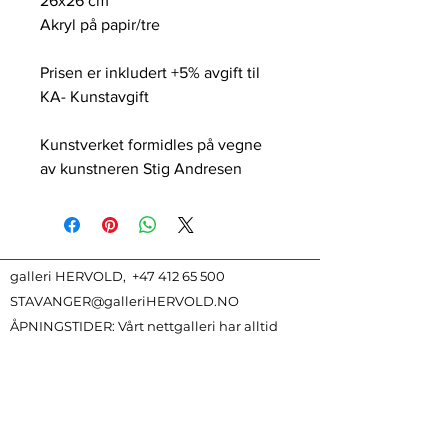
26x26 cm
Akryl på papir/tre
Prisen er inkludert +5% avgift til
KA- Kunstavgift
Kunstverket formidles på vegne
av kunstneren Stig Andresen
galleri HERVOLD,
+47 412 65 500
STAVANGER@galleriHERVOLD.NO
ÅPNINGSTIDER:
Vårt nettgalleri har alltid
åpent
Meld deg på vårt nyhetsbrev!
Betingelser