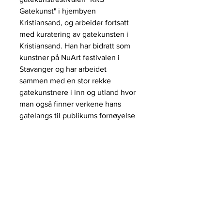
Gatekunst" i hjembyen
Kristiansand, og arbeider fortsatt
med kuratering av gatekunsten i
Kristiansand. Han har bidratt som
kunstner på NuArt festivalen i
Stavanger og har arbeidet
sammen med en stor rekke
gatekunstnere i inn og utland hvor
man også finner verkene hans
gatelangs til publikums fornøyelse
galleri HERVOLD,
+47 412 65 500
STAVANGER@galleriHERVOLD.NO
ÅPNINGSTIDER:
Vårt nettgalleri har alltid
åpent