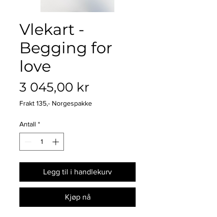
Vlekart -
Begging for
love
Pris
3 045,00 kr
Frakt 135,- Norgespakke
Antall
*
Legg til i handlekurv
Kjøp nå