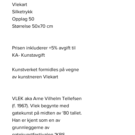
Vlekart
Silketrykk
Opplag 50
Størrelse 50x70 cm
Prisen inkluderer +5% avgift til
KA- Kunstavgift
Kunstverket formidles på vegne
av kunstneren Vlekart
VLEK aka Arne Vilhelm Tellefsen
(f. 1967). Vlek begynte med
gatekunst på midten av '80 tallet.
Han er kjent som en av
grunnleggerne av
gatekunstfestivalen "KRS