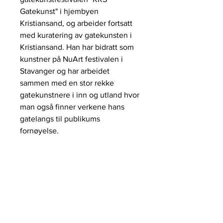
Gatekunst" i hjembyen
Kristiansand, og arbeider fortsatt
med kuratering av gatekunsten i
Kristiansand. Han har bidratt som
kunstner på NuArt festivalen i
Stavanger og har arbeidet
sammen med en stor rekke
gatekunstnere i inn og utland hvor
man også finner verkene hans
gatelangs til publikums
fornøyelse.
galleri HERVOLD,
+47 412 65 500
STAVANGER@galleriHERVOLD.NO
ÅPNINGSTIDER:
Vårt nettgalleri har alltid
åpent