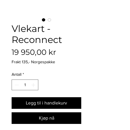
Vlekart -
Reconnect
Pris
19 950,00 kr
Frakt 135,- Norgespakke
Antall
*
Legg til i handlekurv
Kjøp nå